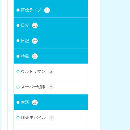
声優ライブ
1
日常
137
日記
29
特撮
26
ウルトラマン
3
スーパー戦隊
2
生活
23
LINEモバイル
1