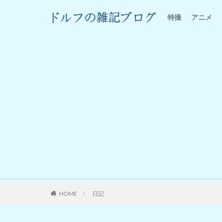
特撮
アニメ
特撮感想
家電
HOME
日記