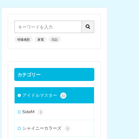
特撮感想
家電
日記
カテゴリー
アイドルマスター
22
SideM
1
シャイニーカラーズ
5