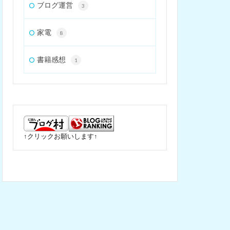
ブログ運営
3
家電
8
書籍感想
1
↑クリックお願いします↑