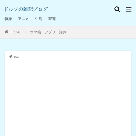
特撮感想
家電
日記
特撮
アニメ
生活
家電
HOME
ウマ娘 アプリ 評判
TAG