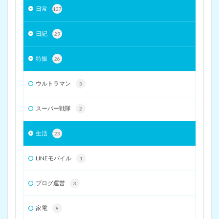
日常
137
日記
29
特撮
26
ウルトラマン
3
スーパー戦隊
2
生活
23
LINEモバイル
1
ブログ運営
3
家電
8