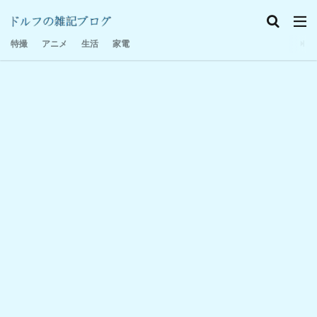
特撮感想
家電
日記
特撮
アニメ
生活
家電