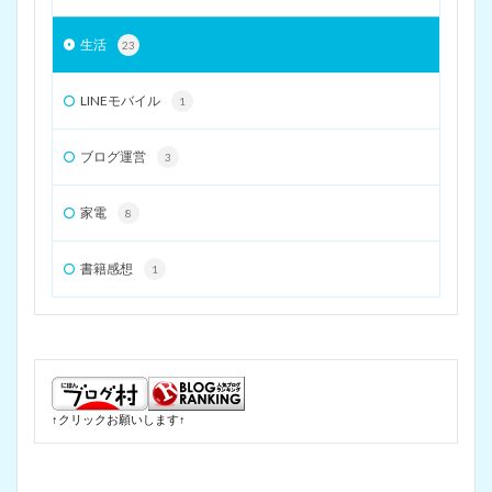
生活
23
LINEモバイル
1
ブログ運営
3
家電
8
書籍感想
1
↑クリックお願いします↑