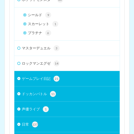
シールド
9
スカーレット
1
プラチナ
6
マスターデュエル
3
ロックマンエグゼ
14
ゲームプレイ日記
21
ドッカンバトル
11
声優ライブ
1
日常
137