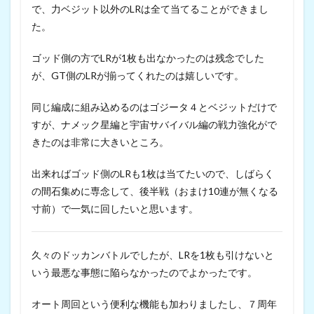
で、力ベジット以外のLRは全て当てることができまし
た。
ゴッド側の方でLRが1枚も出なかったのは残念でした
が、GT側のLRが揃ってくれたのは嬉しいです。
同じ編成に組み込めるのはゴジータ４とベジットだけで
すが、ナメック星編と宇宙サバイバル編の戦力強化がで
きたのは非常に大きいところ。
出来ればゴッド側のLRも1枚は当てたいので、しばらく
の間石集めに専念して、後半戦（おまけ10連が無くなる
寸前）で一気に回したいと思います。
久々のドッカンバトルでしたが、LRを1枚も引けないと
いう最悪な事態に陥らなかったのでよかったです。
オート周回という便利な機能も加わりましたし、７周年