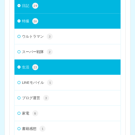
日記
29
特撮
26
ウルトラマン
3
スーパー戦隊
2
生活
23
LINEモバイル
1
ブログ運営
3
家電
8
書籍感想
1