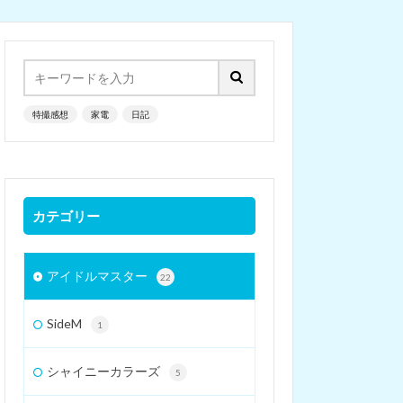
特撮感想
家電
日記
カテゴリー
アイドルマスター
22
SideM
1
シャイニーカラーズ
5