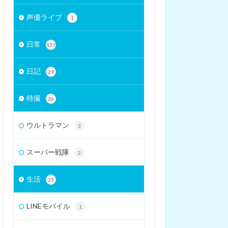
声優ライブ
1
日常
137
日記
29
特撮
26
ウルトラマン
3
スーパー戦隊
2
生活
23
LINEモバイル
1