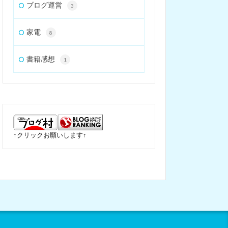
ブログ運営
3
家電
8
書籍感想
1
↑クリックお願いします↑