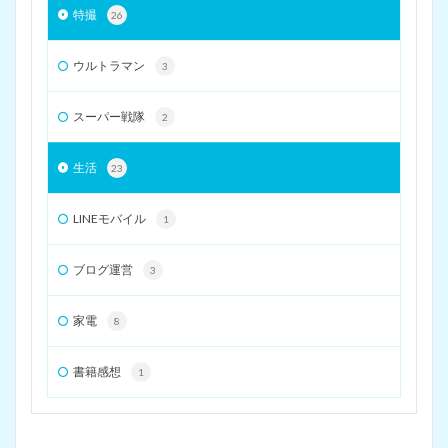
特撮
26
ウルトラマン
3
スーパー戦隊
2
生活
23
LINEモバイル
1
ブログ運営
3
家電
8
書籍感想
1