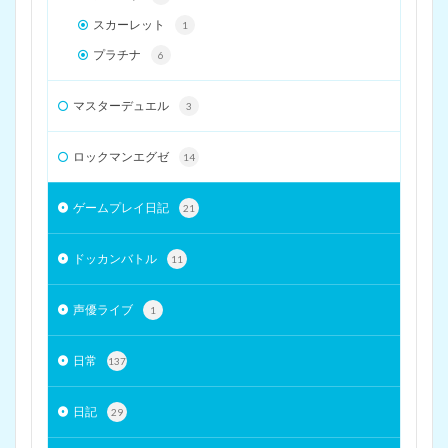
スカーレット
1
プラチナ
6
マスターデュエル
3
ロックマンエグゼ
14
ゲームプレイ日記
21
ドッカンバトル
11
声優ライブ
1
日常
137
日記
29