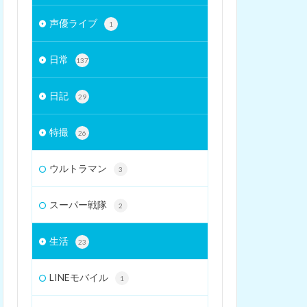
声優ライブ
1
日常
137
日記
29
特撮
26
ウルトラマン
3
スーパー戦隊
2
生活
23
LINEモバイル
1