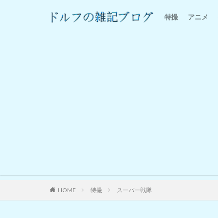
特撮
アニメ
特撮感想
家電
HOME
特撮
スーパー戦隊