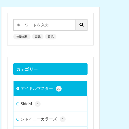
特撮感想
家電
日記
カテゴリー
アイドルマスター
22
SideM
1
シャイニーカラーズ
5