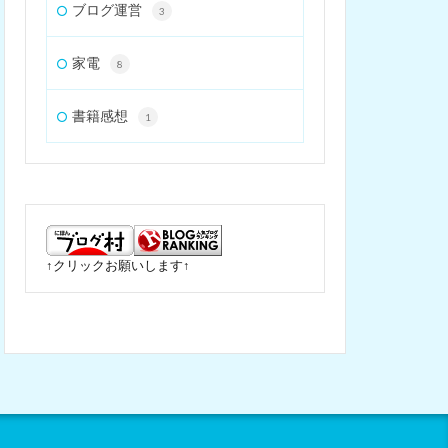
ブログ運営
3
家電
8
書籍感想
1
↑クリックお願いします↑