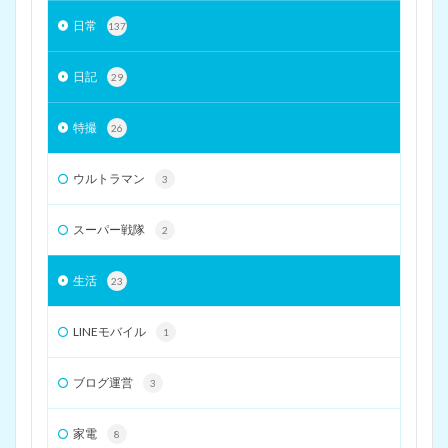
日常
137
日記
29
特撮
26
ウルトラマン
3
スーパー戦隊
2
生活
23
LINEモバイル
1
ブログ運営
3
家電
8