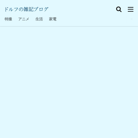
特撮感想
家電
日記
特撮
アニメ
生活
家電