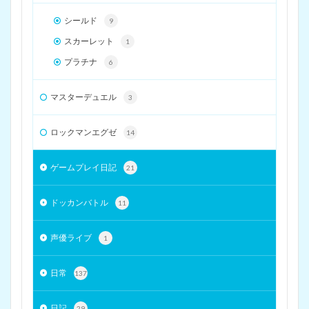
シールド
9
スカーレット
1
プラチナ
6
マスターデュエル
3
ロックマンエグゼ
14
ゲームプレイ日記
21
ドッカンバトル
11
声優ライブ
1
日常
137
日記
29