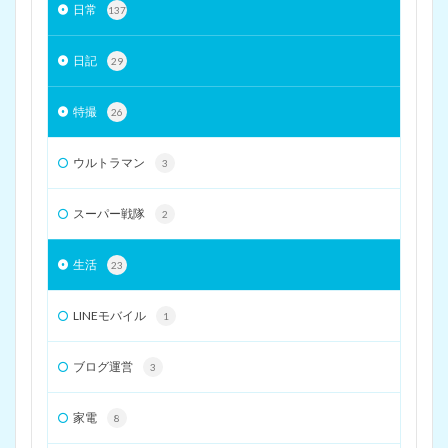
日常
137
日記
29
特撮
26
ウルトラマン
3
スーパー戦隊
2
生活
23
LINEモバイル
1
ブログ運営
3
家電
8