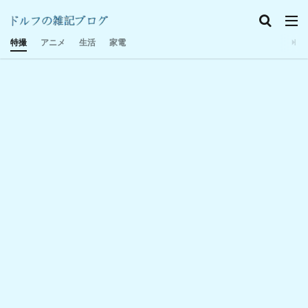
特撮感想
家電
日記
特撮
アニメ
生活
家電