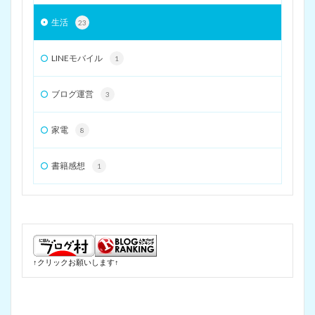
生活
23
LINEモバイル
1
ブログ運営
3
家電
8
書籍感想
1
↑クリックお願いします↑